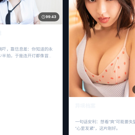
99:43
缉
跳吓，靠信息差：你知道的永
少半拍，于是连开灯都像冒
异境档案
一句话安利：想看“爽”可能要失
“心里发紧”，这片刚好。