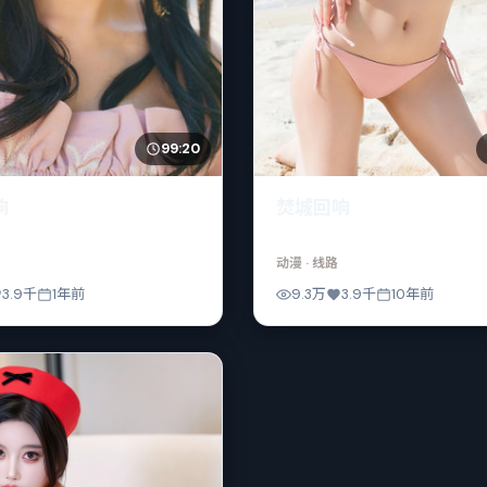
99:20
响
焚城回响
动漫
· 线路
3.9千
1年前
9.3万
3.9千
10年前