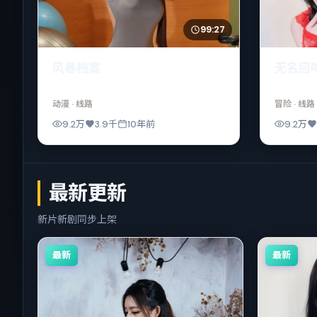
99:27
风暴档案
无名回
动漫
· 线路
冒险
· 线路
9.2万
3.9千
10年前
9.2万
最新更新
新片新剧同步上架
最新
最新