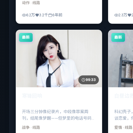
后一拳打在“选择”上。
动作
· 线路
6.2万
3.2千
6年前
2.3万
最新
最新
99:33
寒锋回响
白昼边
开场三分钟像纪录片，中段像罪案周
科幻壳子
刊，结尾像梦醒——但梦里的电话号码，
谈恋爱，
醒来竟然还能拨通。
战争
· 线路
爱情
· 线路