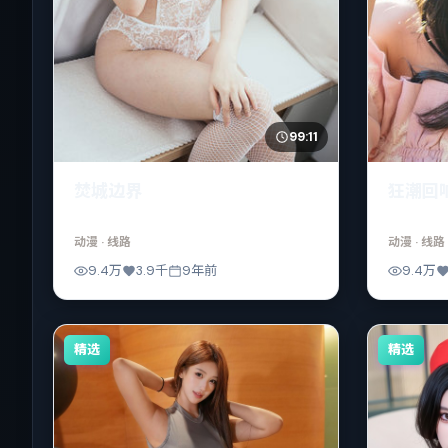
99:11
焚城边界
狂潮回
动漫
· 线路
动漫
· 线路
9.4万
3.9千
9年前
9.4万
精选
精选