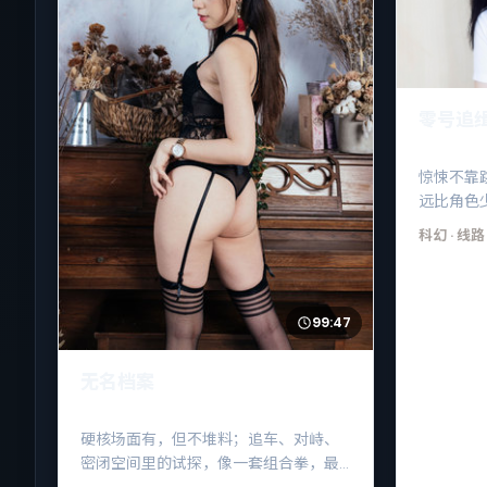
零号追
惊悚不靠
远比角色
险。
科幻
· 线路
99:47
无名档案
硬核场面有，但不堆料；追车、对峙、
密闭空间里的试探，像一套组合拳，最