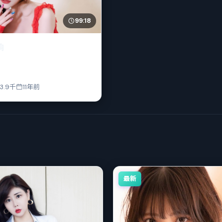
99:18
响
3.9千
11年前
最新