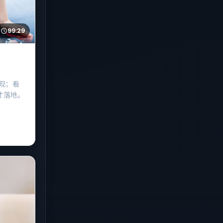
99:29
现；看
才落地。