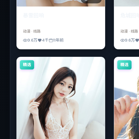
暴雪回响
危城回
动漫
· 线路
动漫
· 线路
9.6万
4千
11年前
9.6万
精选
精选