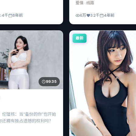
爱情
· 线路
2.4千
8年前
6万
3.2千
4年前
最新
99:35
界
，伦理核：当“备份的你”也开始
你还拥有独占遗憾的权利吗？