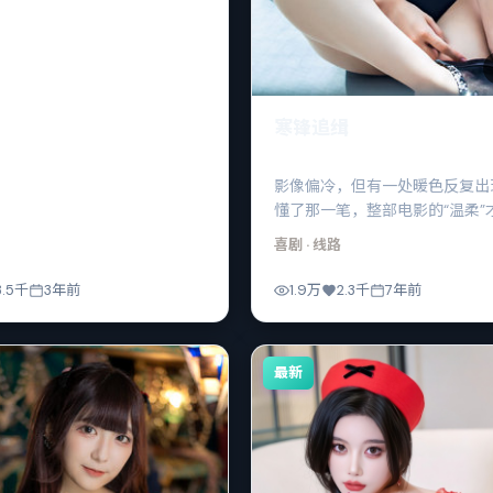
寒锋追缉
影像偏冷，但有一处暖色反复出
懂了那一笔，整部电影的“温柔”
喜剧
· 线路
3.5千
3年前
1.9万
2.3千
7年前
最新