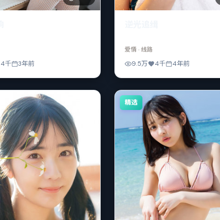
响
逆光追缉
爱情
· 线路
4千
3年前
9.5万
4千
4年前
精选